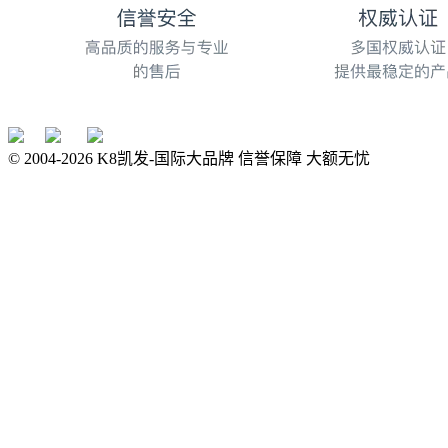
© 2004-
2026
K8凯发-国际大品牌 信誉保障 大额无忧