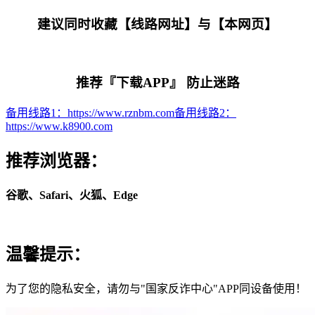
建议同时收藏【线路网址】与【本网页】
推荐『下载APP』 防止迷路
备用线路
1
：
https://www.rznbm.com
备用线路
2
：
https://www.k8900.com
推荐浏览器：
谷歌、Safari、火狐、Edge
温馨提示：
为了您的隐私安全，请勿与"国家反诈中心"APP同设备使用！