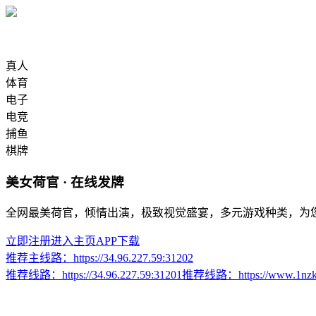
真人
体育
电子
电竞
捕鱼
棋牌
美女荷官 · 在线发牌
全网最美荷官，倾情出演，极致视觉盛宴，多元游戏种类，为
立即注册
进入主页
APP下载
推荐主线路：
https://34.96.227.59:31202
推荐线路：
https://34.96.227.59:31201
推荐线路：
https://www.1nz