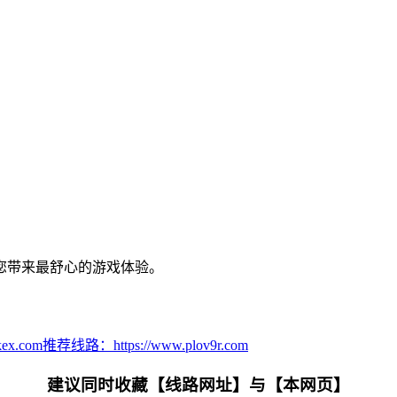
您带来最舒心的游戏体验。
kex.com
推荐线路：
https://www.plov9r.com
建议同时收藏【线路网址】与【本网页】