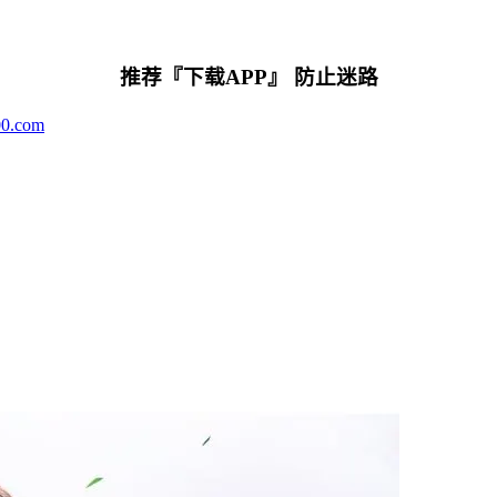
推荐『下载APP』 防止迷路
00.com