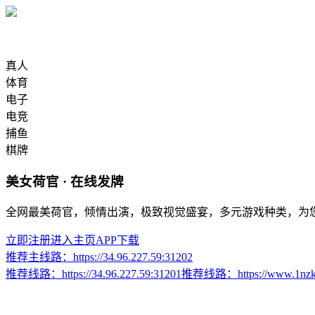
真人
体育
电子
电竞
捕鱼
棋牌
美女荷官 · 在线发牌
全网最美荷官，倾情出演，极致视觉盛宴，多元游戏种类，为
立即注册
进入主页
APP下载
推荐主线路：
https://34.96.227.59:31202
推荐线路：
https://34.96.227.59:31201
推荐线路：
https://www.1nz