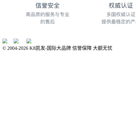
© 2004-
2026
K8凯发-国际大品牌 信誉保障 大额无忧