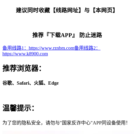
建议同时收藏【线路网址】与【本网页】
推荐『下载APP』 防止迷路
备用线路
1
：
https://www.rznbm.com
备用线路
2
：
https://www.k8900.com
推荐浏览器：
谷歌、Safari、火狐、Edge
温馨提示：
为了您的隐私安全，请勿与"国家反诈中心"APP同设备使用！