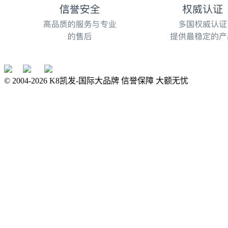
© 2004-
2026
K8凯发-国际大品牌 信誉保障 大额无忧